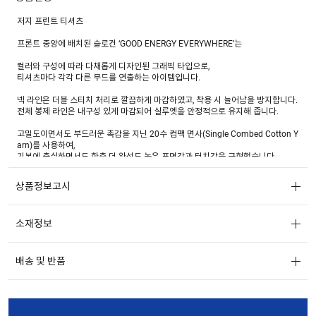
저지 프린트 티셔츠
프론트 중앙에 배치된 슬로건 ‘GOOD ENERGY EVERYWHERE’는
컬러와 구성에 따라 다채롭게 디자인된 그래픽 타입으로,
티셔츠마다 각각 다른 무드를 연출하는 아이템입니다.
넥 라인은 더블 스티치 처리로 깔끔하게 마감하였고, 착용 시 늘어남을 방지합니다.
전체 봉제 라인은 내구성 있게 마감되어 실루엣을 안정적으로 유지해 줍니다.
고밀도이면서도 부드러운 촉감을 지닌 20수 컴팩 면사(Single Combed Cotton Y
arn)를 사용하여,
기본에 충실하면서도 한층 더 완성도 높은 표면감과 터치감을 구현했습니다.
SK 저지(Single Knit Jersey) 조직으로 제작되어 적당한 탄력과 안정적인 구조감
을 갖추고 있으며,
상품정보고시
밀도 있는 조직 덕분에 비침이 적고, 형태 유지력이 뛰어나 잦은 착용과 세탁에도
흐트러짐 없이 착용 가능합니다.
소재정보
GARMENT WASH(가먼트 워시) 가공을 통해 세탁 후 수축을 최소화하였고,
착용 시에는 자연스럽고 유연한 핏감과 편안한 착용감을 제공합니다.
적절한 중량감(190~205g/m²)은 몸에 달라붙지 않고, 실루엣을 안정감 있게 잡아
배송 및 반품
주며,
일상 속에서 단독으로도 충분히 활용할 수 있는 이중적인 실용성과 완성도를 갖춘
원단입니다.