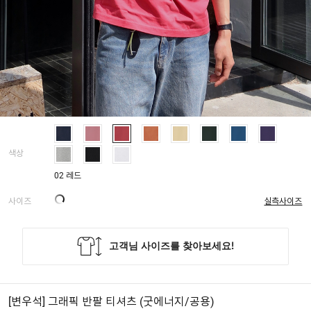
색상
02 레드
사이즈
실측사이즈
[변우석] 그래픽 반팔 티셔츠 (굿에너지/공용)