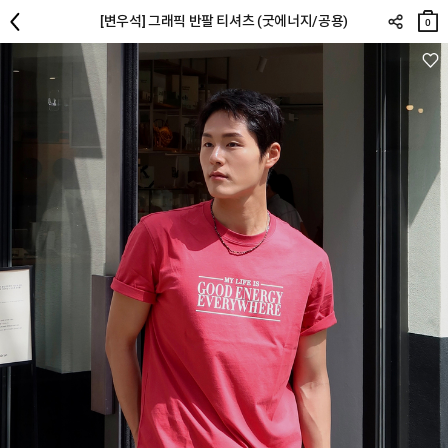
장바
[변우석] 그래픽 반팔 티셔츠 (굿에너지/공용)
구니
0