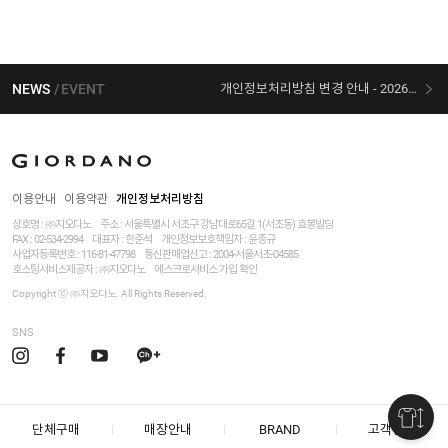
NEWS
EVENT
개인정보처리방침 변경 안내 - 2026/07/30 시행
[선착순 사은품] 지오다노 X 슈퍼마리오 콜라보
이용안내
이용약관
개인정보처리방침
상호명 : ㈜지오다노
주소 : 서울특별시 서초구 강남대로65길 1(서초동) 효봉빌딩
FAX : 02-534-2994
대표자 : 한준석
개인정보보호책임자 :
윤종규
사업자등록번호 :
116-81-47798
통신판매업신고 : 2004-서울서초-04585
호스팅서비스제공자 : ㈜지오다노
에스크로서비스 가입 확인
Copyright ⓒ ㈜지오다노. All Rights Reserved.
SNS
단체구매
매장안내
BRAND
고객센터