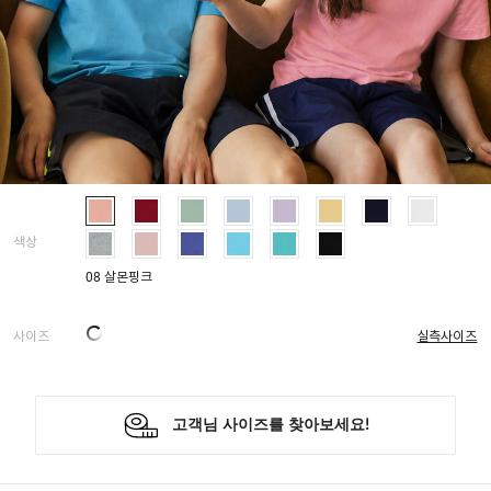
색상
08 살몬핑크
사이즈
실측사이즈