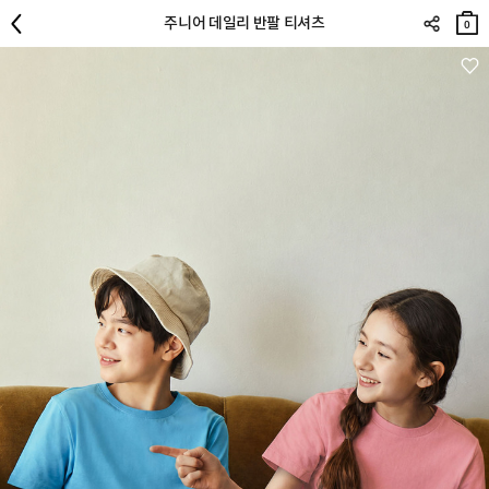
장바
주니어 데일리 반팔 티셔츠
구니
0