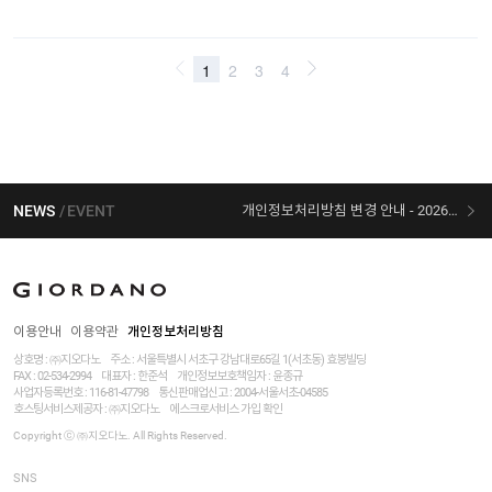
NEWS
EVENT
개인정보처리방침 변경 안내 - 2026/07/30 시행
[선착순 사은품] 지오다노 X 슈퍼마리오 콜라보
이용안내
이용약관
개인정보처리방침
상호명 : ㈜지오다노
주소 : 서울특별시 서초구 강남대로65길 1(서초동) 효봉빌딩
FAX : 02-534-2994
대표자 : 한준석
개인정보보호책임자 :
윤종규
사업자등록번호 :
116-81-47798
통신판매업신고 : 2004-서울서초-04585
호스팅서비스제공자 : ㈜지오다노
에스크로서비스 가입 확인
Copyright ⓒ ㈜지오다노. All Rights Reserved.
SNS