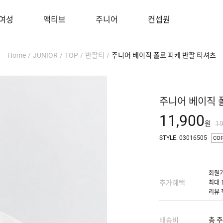
여성
액티브
주니어
컨셉원
Home
/
JUNIOR
/
TOP
/
반팔티
/
주니어 베이직 폴로 피케 반팔 티셔츠
주니어 베이직 
11,900
원
1
STYLE. 03016505
CO
회원가
추가혜택
최대 
리뷰 
배송비
총 주