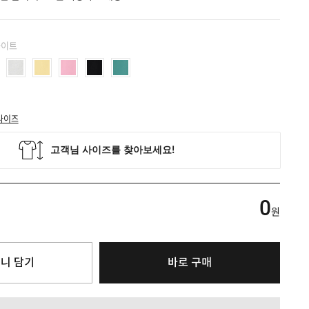
화이트
사이즈
0
원
니 담기
바로 구매