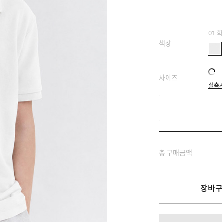
01 
색상
사이즈
실측
총 구매금액
장바구