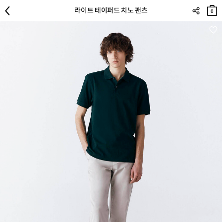
장바
라이트 테이퍼드 치노 팬츠
구니
0