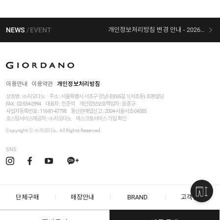
NEWS
EVENT
개인정보처리방침 변경 안내 - 2026/07/30 시행
[선착순 사은품] 지오다노 X 슈퍼마리오 콜라보
이용안내
이용약관
개인정보처리방침
상호명 : ㈜지오다노
주소 : 서울특별시 서초구 강남대로65길 1(서초동) 효봉빌딩
FAX : 02-534-2994
대표자 : 한준석
개인정보보호책임자 :
윤종규
사업자등록번호 :
116-81-47798
통신판매업신고 : 2004-서울서초-04585
호스팅서비스제공자 : ㈜지오다노
에스크로서비스 가입 확인
Copyright ⓒ ㈜지오다노. All Rights Reserved.
SNS
단체구매
매장안내
BRAND
고객센터