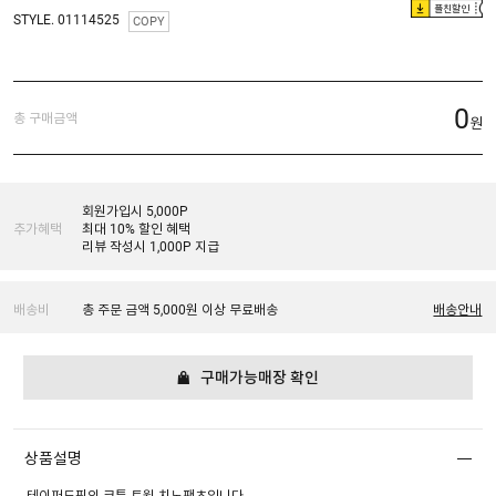
플친할인
STYLE. 01114525
COPY
0
총 구매금액
원
회원가입시 5,000P
추가혜택
최대 10% 할인 혜택
리뷰 작성시 1,000P 지급
배송비
총 주문 금액 5,000원 이상 무료배송
배송안내
구매가능매장 확인
상품설명
테이퍼드핏의 코튼 트윌 치노팬츠입니다.