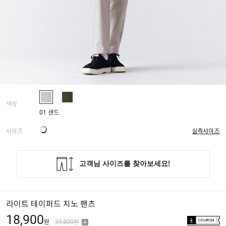
색상
01 샌드
사이즈
실측사이즈
라이트 테이퍼드 치노 팬츠
18,900
원
39,800원