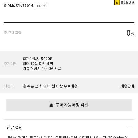
플친할인
STYLE. 01016514
COPY
0
총 구매금액
원
회원가입시 5,000P
추가혜택
최대 10% 할인 혜택
리뷰 작성시 1,000P 지급
배송비
총 주문 금액 5,000원 이상 무료배송
배송안내
구매가능매장 확인
상품설명
클래식한 마린 무드가 느껴지는 오픈 카라 피케 폴로 티셔츠입니다. 20수 싱글 면