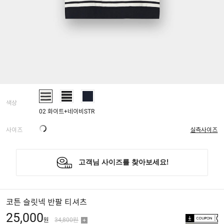
색상
02 화이트+네이비STR
사이즈
실측사이즈
코튼 슬릿넥 반팔 티셔츠
25,000
원
34,800원