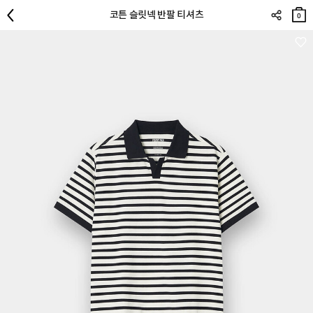
장바
코튼 슬릿넥 반팔 티셔츠
구니
0