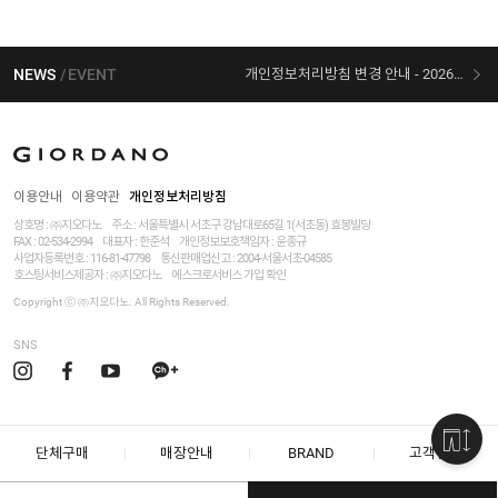
NEWS
EVENT
개인정보처리방침 변경 안내 - 2026/07/30 시행
[선착순 사은품] 지오다노 X 슈퍼마리오 콜라보
이용안내
이용약관
개인정보처리방침
상호명 : ㈜지오다노
주소 : 서울특별시 서초구 강남대로65길 1(서초동) 효봉빌딩
FAX : 02-534-2994
대표자 : 한준석
개인정보보호책임자 :
윤종규
사업자등록번호 :
116-81-47798
통신판매업신고 : 2004-서울서초-04585
호스팅서비스제공자 : ㈜지오다노
에스크로서비스 가입 확인
Copyright ⓒ ㈜지오다노. All Rights Reserved.
SNS
단체구매
매장안내
BRAND
고객센터