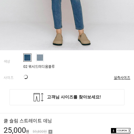
색상
02 워시드미디움블루
사이즈
실측사이즈
쿨 슬림 스트레이트 데님
25,000
원
59,800원