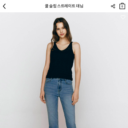
장바
쿨 슬림 스트레이트 데님
구니
0