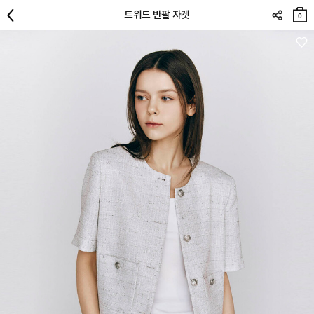
장바
트위드 반팔 자켓
구니
0