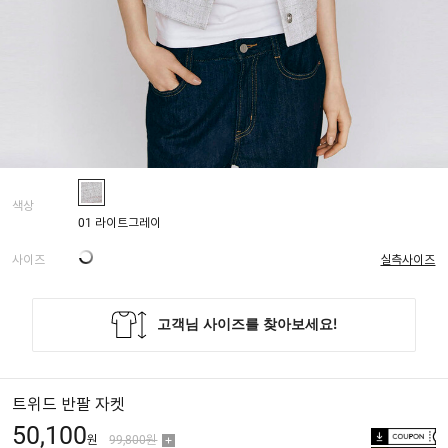
색상
01 라이트그레이
사이즈
실측사이즈
트위드 반팔 자켓
50,100
원
99,800원