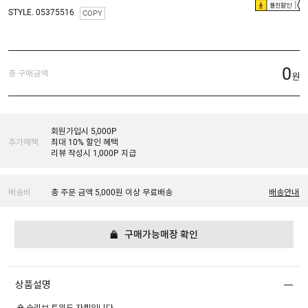
플친할인
STYLE. 05375516
COPY
0
총 구매금액
원
회원가입시 5,000P
추가혜택
최대 10% 할인 혜택
리뷰 작성시 1,000P 지급
배송비
총 주문 금액 5,000원 이상 무료배송
배송안내
구매가능매장 확인
상품설명
숏 슬리브 트위드 자켓입니다.