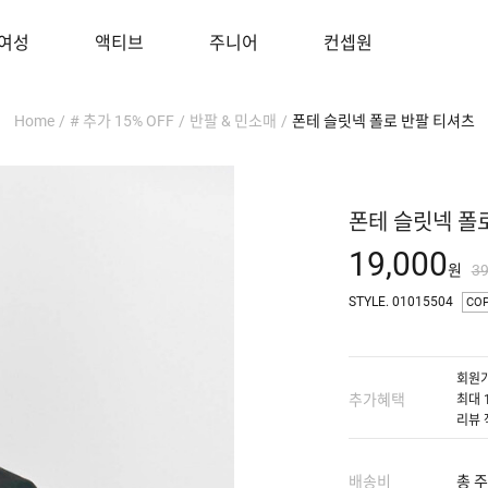
여성
액티브
주니어
컨셉원
Home
/
# 추가 15% OFF
/
반팔 & 민소매
/
폰테 슬릿넥 폴로 반팔 티셔츠
폰테 슬릿넥 폴
19,000
원
3
STYLE. 01015504
CO
회원가
추가혜택
최대 
리뷰 
배송비
총 주