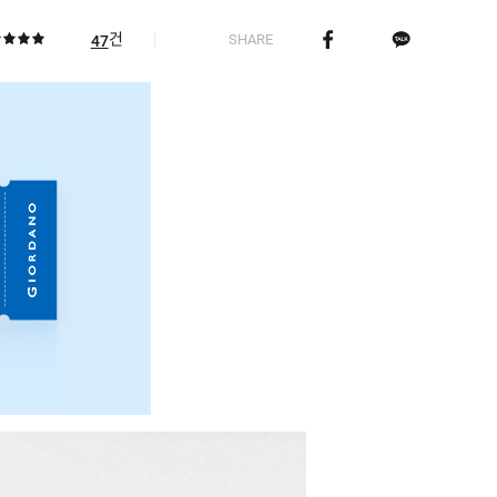
건
SHARE
47