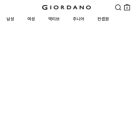
검색
장바
구니
0
남성
여성
액티브
주니어
컨셉원