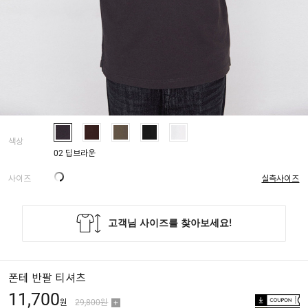
색상
02 딥브라운
사이즈
실측사이즈
폰테 반팔 티셔츠
11,700
원
29,800원