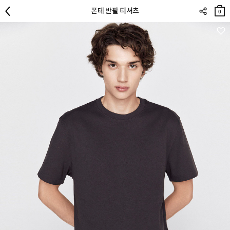
장바
폰테 반팔 티셔츠
구니
0