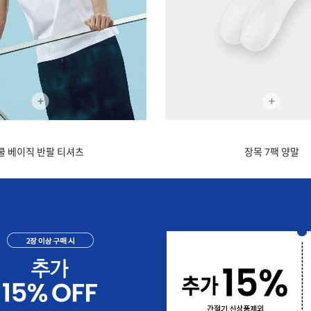
+
+
쿨 베이직 반팔 티셔츠
장목 7팩 양말