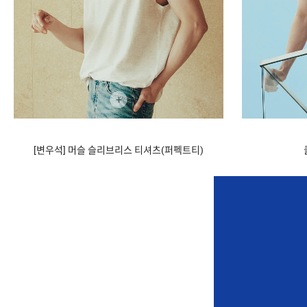
+
[변우석] 머슬 슬리브리스 티셔츠(퍼펙트티)