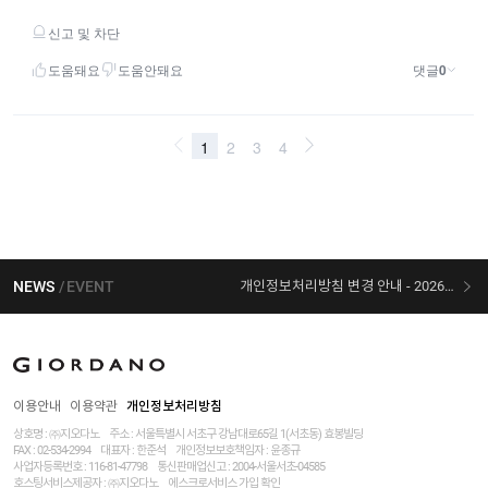
NEWS
EVENT
개인정보처리방침 변경 안내 - 2026/07/30 시행
[선착순 사은품] 지오다노 X 슈퍼마리오 콜라보
이용안내
이용약관
개인정보처리방침
상호명 : ㈜지오다노
주소 : 서울특별시 서초구 강남대로65길 1(서초동) 효봉빌딩
FAX : 02-534-2994
대표자 : 한준석
개인정보보호책임자 :
윤종규
사업자등록번호 :
116-81-47798
통신판매업신고 : 2004-서울서초-04585
호스팅서비스제공자 : ㈜지오다노
에스크로서비스 가입 확인