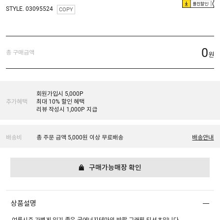
플친할인
STYLE. 03095524
COPY
0
총 구매금액
원
회원가입시 5,000P
추가혜택
최대 10% 할인 혜택
리뷰 작성시 1,000P 지급
배송비
총 주문 금액 5,000원 이상 무료배송
배송안내
구매가능매장 확인
상품설명
여름시즌 가볍게 입기 좋은 굿에너지테마의 반팔 그래픽 티셔츠입니다.