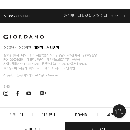
NEWS
EVENT
개인정보처리방침 변경 안내 - 2026/07/30 시행
[선착순 사은품] 지오다노 X 슈퍼마리오 콜라보
이용안내
이용약관
개인정보처리방침
상호명 : ㈜지오다노
주소 : 서울특별시 서초구 강남대로65길 1(서초동) 효봉빌딩
FAX : 02-534-2994
대표자 : 한준석
개인정보보호책임자 :
윤종규
사업자등록번호 :
116-81-47798
통신판매업신고 : 2004-서울서초-04585
호스팅서비스제공자 : ㈜지오다노
에스크로서비스 가입 확인
Copyright ⓒ ㈜지오다노. All Rights Reserved.
SNS
단체구매
매장안내
BRAND
고객센터
장바구니
바로 구매