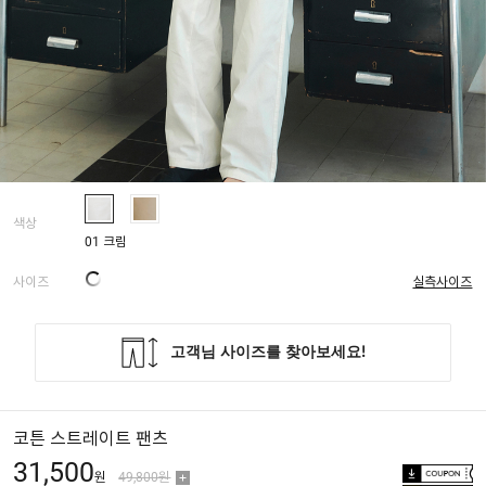
색상
01 크림
사이즈
실측사이즈
코튼 스트레이트 팬츠
31,500
원
49,800원