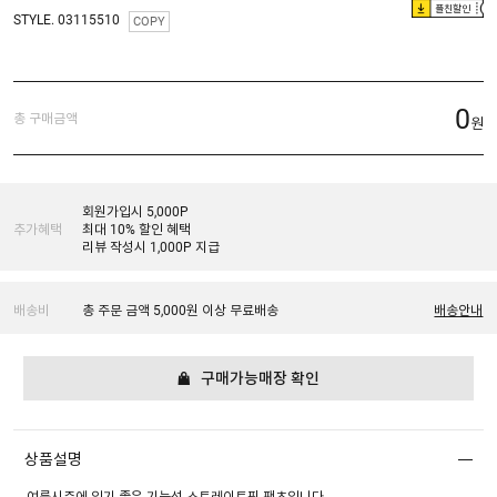
플친할인
STYLE. 03115510
COPY
0
총 구매금액
원
회원가입시 5,000P
추가혜택
최대 10% 할인 혜택
리뷰 작성시 1,000P 지급
배송비
총 주문 금액 5,000원 이상 무료배송
배송안내
구매가능매장 확인
상품설명
여름시즌에 입기 좋은 기능성 스트레이트핏 팬츠입니다.