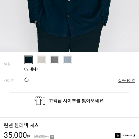
색상
02 네이비
사이즈
실측사이즈
린넨 헨리넥 셔츠
35,000
원
59,800원