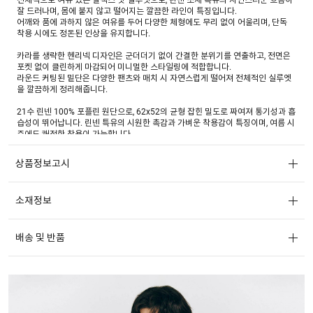
잘 드러나며, 몸에 붙지 않고 떨어지는 깔끔한 라인이 특징입니다.
어깨와 품에 과하지 않은 여유를 두어 다양한 체형에도 무리 없이 어울리며, 단독
착용 시에도 정돈된 인상을 유지합니다.
카라를 생략한 헨리넥 디자인은 군더더기 없이 간결한 분위기를 연출하고, 전면은
포켓 없이 클린하게 마감되어 미니멀한 스타일링에 적합합니다.
라운드 커팅된 밑단은 다양한 팬츠와 매치 시 자연스럽게 떨어져 전체적인 실루엣
을 깔끔하게 정리해줍니다.
21수 린넨 100% 포플린 원단으로, 62x52의 균형 잡힌 밀도로 짜여져 통기성과 흡
습성이 뛰어납니다. 린넨 특유의 시원한 촉감과 가벼운 착용감이 특징이며, 여름 시
즌에도 쾌적한 착용이 가능합니다.
가먼트 워시와 소프트너 가공을 거쳐 표면감은 부드럽고 유연하게 마감되었으며,
‘소프트 린넨 피니싱’을 통해 피부에 직접 닿는 촉감도 한층 편안하게 개선했습니
상품정보고시
다.
자연스러운 표면 텍스처와 함께 실용성과 기능성을 모두 갖춘 여름 셔츠 소재입니
다.
소재정보
린넨 특유의 질감을 자연스럽게 드러내는 네이비, 머드, 블루, 내추럴 린넨 컬러까지
총 4가지 컬러로 구성되며, 은은한 색감과 결이 시각적인 시원함을 더해 여름 셔츠
로서 감도 높은 컬러웨이를 완성했습니다.
배송 및 반품