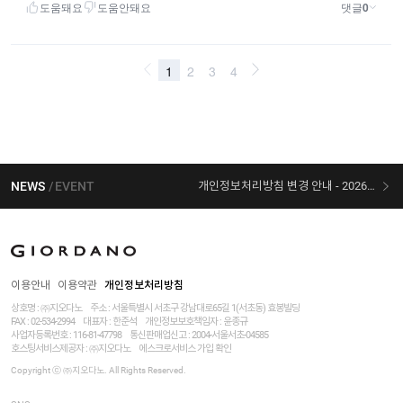
NEWS
EVENT
개인정보처리방침 변경 안내 - 2026/07/30 시행
[선착순 사은품] 지오다노 X 슈퍼마리오 콜라보
이용안내
이용약관
개인정보처리방침
상호명 : ㈜지오다노
주소 : 서울특별시 서초구 강남대로65길 1(서초동) 효봉빌딩
FAX : 02-534-2994
대표자 : 한준석
개인정보보호책임자 :
윤종규
사업자등록번호 :
116-81-47798
통신판매업신고 : 2004-서울서초-04585
호스팅서비스제공자 : ㈜지오다노
에스크로서비스 가입 확인
Copyright ⓒ ㈜지오다노. All Rights Reserved.