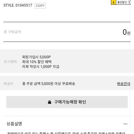
플친할인
STYLE. 01045517
COPY
0
총 구매금액
원
회원가입시 5,000P
추가혜택
최대 10% 할인 혜택
리뷰 작성시 1,000P 지급
배송비
총 주문 금액 5,000원 이상 무료배송
배송안내
구매가능매장 확인
상품설명
전체적으로 여유 있는 릴랙스 핏 실루엣으로, 린넨 소재 특유의 자연스러운 흐름이