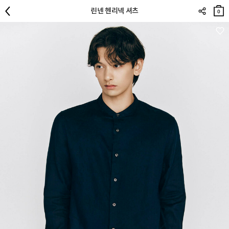
장바
린넨 헨리넥 셔츠
구니
0