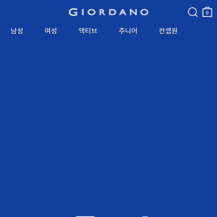
검색
장바
구니
0
남성
여성
액티브
주니어
컨셉원