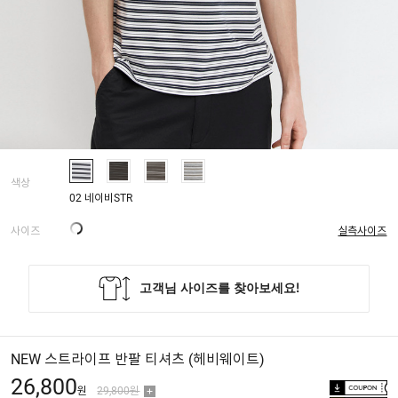
색상
02 네이비STR
사이즈
실측사이즈
NEW 스트라이프 반팔 티셔츠 (헤비웨이트)
26,800
원
29,800원