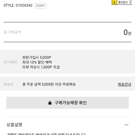
플친할인
STYLE. 01026542
COPY
0
총 구매금액
원
회원가입시 5,000P
추가혜택
최대 10% 할인 혜택
리뷰 작성시 1,000P 지급
배송비
총 주문 금액 5,000원 이상 무료배송
배송안내
구매가능매장 확인
상품설명
퍼펙트 헤비웨이트 배색 링거 코튼 반팔 티셔츠입니다.