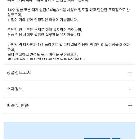
14수 싱글 코튼 저지 원단(240g/㎡)을 사용해 밀도감 있고 탄탄한 조직감으로 완
성했으며,
비침이 거의 없어 안정적인 착용이 가능합니다.
두께감 있는 코튼 소재로 형태 유지력이 뛰어나며,
단품 착용 시에도 깔끔한 실루엣을 유지해줍니다.
바인딩 넥 디자인과 1x1 플레이트 립 디테일을 적용해 넥 라인의 늘어짐을 최소화
하고,
보다 견고하고 완성도 높은 마감을 구현했으며,
넥 배색 포인트를 더해 디자인 완성도를 높였습니다.
또한 일부 스트라이프 패턴을 추가하여
상품정보고시
캐주얼하면서도 경쾌한 무드를 연출합니다.
몸에 붙지 않고 자연스럽게 떨어지는 레귤러 핏에 힙을 적당히 덮는 기장감으로,
소재정보
데일리로 부담 없이 착용하기 좋은 베이직 아이템입니다.
배송 및 반품