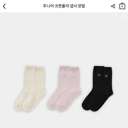
장바
주니어 코튼폴리 넵사 양말
구니
0