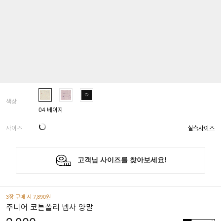
색상
04 베이지
사이즈
실측사이즈
3장 구매 시 7,890원
주니어 코튼폴리 넵사 양말