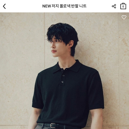
장바
NEW 저지 폴로넥 반팔 니트
구니
0