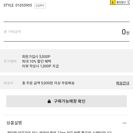
플친할인
STYLE. 01055905
COPY
0
총 구매금액
원
회원가입시 5,000P
추가혜택
최대 10% 할인 혜택
리뷰 작성시 1,000P 지급
배송비
총 주문 금액 5,000원 이상 무료배송
배송안내
구매가능매장 확인
상품설명
적당한 여유감이 있는 레귤러 핏의 12gg 저지 반팔 폴로넥 스웨터입니다.