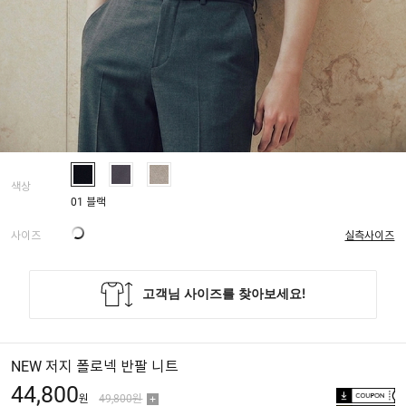
색상
01 블랙
사이즈
실측사이즈
NEW 저지 폴로넥 반팔 니트
44,800
원
49,800원