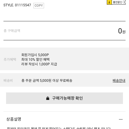
플친할인
STYLE. 01115547
COPY
0
총 구매금액
원
회원가입시 5,000P
추가혜택
최대 10% 할인 혜택
리뷰 작성시 1,000P 지급
배송비
총 주문 금액 5,000원 이상 무료배송
배송안내
구매가능매장 확인
상품설명
힙부터 밑단까지 몸에 잘 맞게 떨어지는 스탠다드 슬림핏 데님 팬츠 입니다.