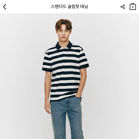
장바
스탠다드 슬림핏 데님
구니
0