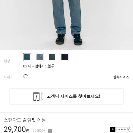
색상
02 미디엄워시드블루
사이즈
실측사이즈
스탠다드 슬림핏 데님
29,700
원
59,800원