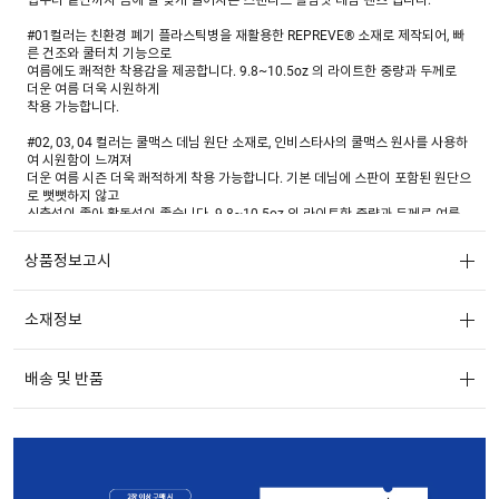
#01컬러는 친환경 폐기 플라스틱병을 재활용한 REPREVE® 소재로 제작되어, 빠
른 건조와 쿨터치 기능으로
여름에도 쾌적한 착용감을 제공합니다. 9.8~10.5oz 의 라이트한 중량과 두께로
더운 여름 더욱 시원하게
착용 가능합니다.
#02, 03, 04 컬러는 쿨맥스 데님 원단 소재로, 인비스타사의 쿨맥스 원사를 사용하
여 시원함이 느껴져
더운 여름 시즌 더욱 쾌적하게 착용 가능합니다. 기본 데님에 스판이 포함된 원단으
로 뻣뻣하지 않고
신축성이 좋아 활동성이 좋습니다. 9.8~10.5oz 의 라이트한 중량과 두께로 여름
시즌 적합한 원단을 사용했습니다.
상품정보고시
*핸드 브러쉬 작업은 기계작업이 아닌 수작업으로 진행 됨으로 같은 컬러안에서도
근소한 개체 차이가 있을 수 있습니다.
*데님 염료의 특성상 이염 및 물 빠짐이 있을 수 있습니다.
소재정보
*반드시 미지근한 물에 뒤집어서 단독 세탁하시기 바랍니다.
배송 및 반품