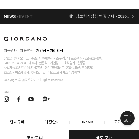
NEWS
EVENT
개인정보처리방침 변경 안내 - 2026/07/30 시행
[선착순 사은품] 지오다노 X 슈퍼마리오 콜라보
이용안내
이용약관
개인정보처리방침
상호명 : ㈜지오다노
주소 : 서울특별시 서초구 강남대로65길 1(서초동) 효봉빌딩
FAX : 02-534-2994
대표자 : 한준석
개인정보보호책임자 :
윤종규
사업자등록번호 :
116-81-47798
통신판매업신고 : 2004-서울서초-04585
호스팅서비스제공자 : ㈜지오다노
에스크로서비스 가입 확인
Copyright ⓒ ㈜지오다노. All Rights Reserved.
SNS
단체구매
매장안내
BRAND
고객센터
장바구니
바로 구매