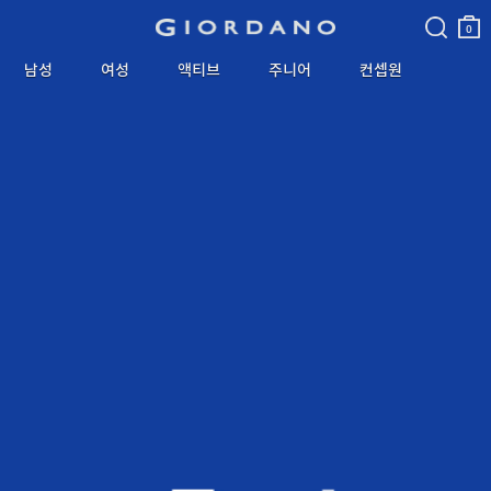
검색
장바
구니
0
남성
여성
액티브
주니어
컨셉원