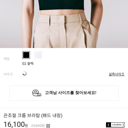
색상
02 블랙
사이즈
실측사이즈
끈조절 크롭 브라탑 (패드 내장)
16,100
원
29,800원