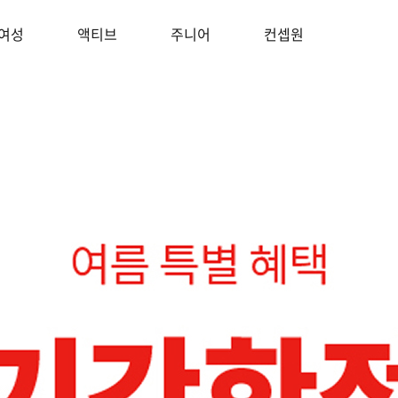
여성
액티브
주니어
컨셉원