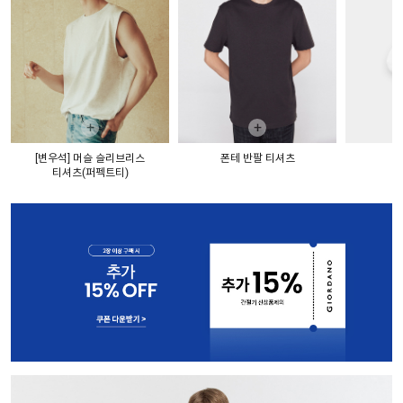
+
+
[변우석] 머슬 슬리브리스
폰테 반팔 티셔츠
티셔츠(퍼펙트티)