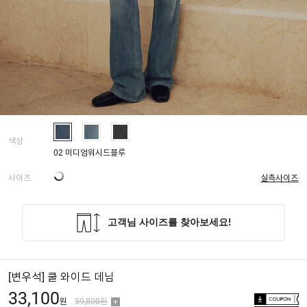
색상
02 미디엄워시드블루
사이즈
실측사이즈
[변우석] 쿨 와이드 데님
33,100
원
59,800원