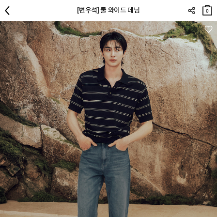
장바
[변우석] 쿨 와이드 데님
구니
0