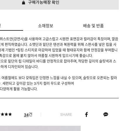
구매가능매장 확인
명
소재정보
배송 및 반품
트위스트얀(강연사)을 사용하여 고급스럽고 시원한 표면감과 컬러감이 특징이며, 깔끔
게 편직하였습니다. 소맷단과 밑단은 텐션과 복원력을 위해 스판사를 넣은 립을 사
봉제 기법인 *링킹 스티치로 마감하여 입었을 때 형태유지와 함께 안정감을 부여합니
 촉감으로 몸에 붙지 않아서 여름철 시원하게 입으시기에 좋습니다.
으로 밑단의 립 디테일이 바디를 안정적으로 잡아주며, 적당한 깊이의 슬릿넥과 스
끔하게 디자인되어 있습니다.
 여름철에도 보다 갖춰입은 단정한 느낌을 내실 수 있으며, 슬릿으로 오픈되는 칼라
. 세련되고 깊이감 있는 3가지 컬러 무드로 구성하여
다양하게 활용 가능합니다.
건
SHARE
34