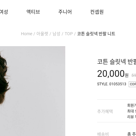
여성
액티브
주니어
컨셉원
Home
/
아울렛
/
남성
/
TOP
/
코튼 슬릿넥 반팔 니트
코튼 슬릿넥 반
20,000
원
5
STYLE. 01053513
CO
회원가
추가혜택
최대 
리뷰 
배송비
총 주