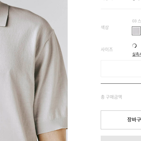
03 
색상
사이즈
실측
총 구매금액
장바구