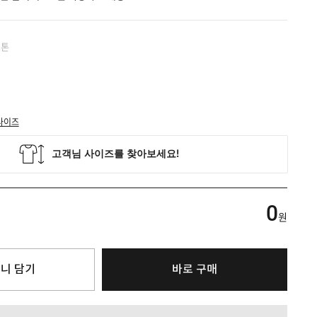
스톤
사이즈
0
원
니 담기
바로 구매