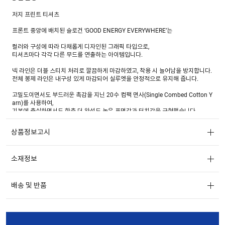
저지 프린트 티셔츠
프론트 중앙에 배치된 슬로건 ‘GOOD ENERGY EVERYWHERE’는
컬러와 구성에 따라 다채롭게 디자인된 그래픽 타입으로,
티셔츠마다 각각 다른 무드를 연출하는 아이템입니다.
넥 라인은 더블 스티치 처리로 깔끔하게 마감하였고, 착용 시 늘어남을 방지합니다.
전체 봉제 라인은 내구성 있게 마감되어 실루엣을 안정적으로 유지해 줍니다.
고밀도이면서도 부드러운 촉감을 지닌 20수 컴팩 면사(Single Combed Cotton Y
arn)를 사용하여,
기본에 충실하면서도 한층 더 완성도 높은 표면감과 터치감을 구현했습니다.
SK 저지(Single Knit Jersey) 조직으로 제작되어 적당한 탄력과 안정적인 구조감
을 갖추고 있으며,
상품정보고시
밀도 있는 조직 덕분에 비침이 적고, 형태 유지력이 뛰어나 잦은 착용과 세탁에도
흐트러짐 없이 착용 가능합니다.
소재정보
GARMENT WASH(가먼트 워시) 가공을 통해 세탁 후 수축을 최소화하였고,
착용 시에는 자연스럽고 유연한 핏감과 편안한 착용감을 제공합니다.
적절한 중량감(190~205g/m²)은 몸에 달라붙지 않고, 실루엣을 안정감 있게 잡아
배송 및 반품
주며,
일상 속에서 단독으로도 충분히 활용할 수 있는 이중적인 실용성과 완성도를 갖춘
원단입니다.