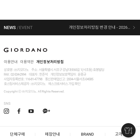
NEWS
EVENT
개인정보처리방침 변경 안내 - 2026/07/30 시행
[선착순 사은품] 지오다노 X 슈퍼마리오 콜라보
이용안내
이용약관
개인정보처리방침
상호명 : ㈜지오다노
주소 : 서울특별시 서초구 강남대로65길 1(서초동) 효봉빌딩
FAX : 02-534-2994
대표자 : 한준석
개인정보보호책임자 :
윤종규
사업자등록번호 :
116-81-47798
통신판매업신고 : 2004-서울서초-04585
호스팅서비스제공자 : ㈜지오다노
에스크로서비스 가입 확인
Copyright ⓒ ㈜지오다노. All Rights Reserved.
SNS
단체구매
매장안내
BRAND
고객센터