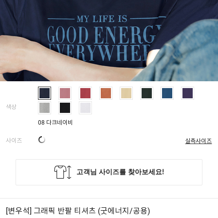
색상
08 다크네이비
사이즈
실측사이즈
[변우석] 그래픽 반팔 티셔츠 (굿에너지/공용)