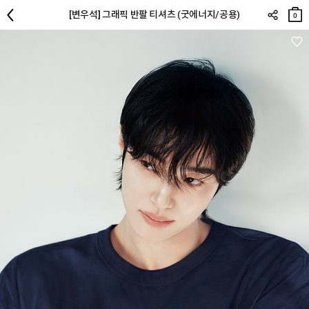
장바
[변우석] 그래픽 반팔 티셔츠 (굿에너지/공용)
구니
0