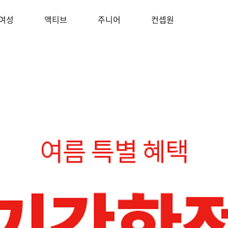
여성
액티브
주니어
컨셉원