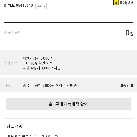
플친할인
STYLE. 05415510
COPY
0
총 구매금액
원
회원가입시 5,000P
추가혜택
최대 10% 할인 혜택
리뷰 작성시 1,000P 지급
배송비
총 주문 금액 5,000원 이상 무료배송
배송안내
구매가능매장 확인
상품설명
코튼 테이퍼드 핏 치노 팬츠입니다.