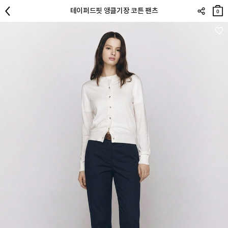
장바
테이퍼드핏 앵클기장 코튼 팬츠
구니
0