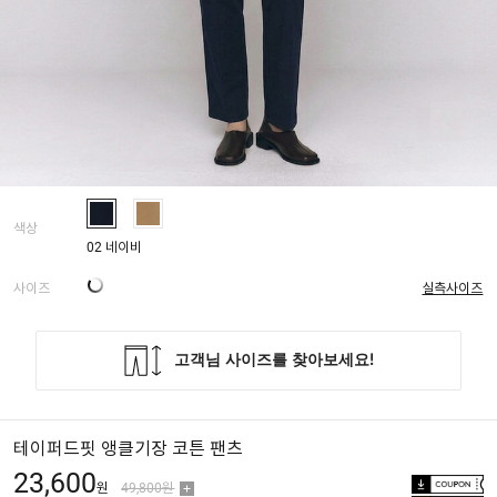
색상
02 네이비
사이즈
실측사이즈
테이퍼드핏 앵클기장 코튼 팬츠
23,600
원
49,800원