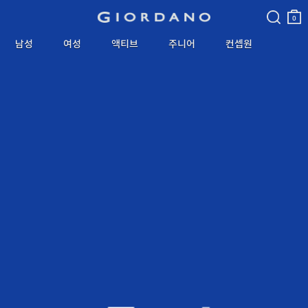
검색
장바
구니
0
남성
여성
액티브
주니어
컨셉원