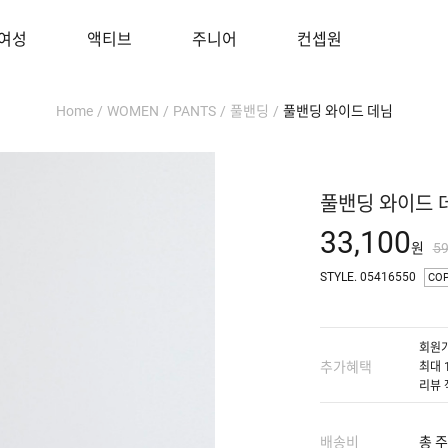
여성
액티브
주니어
컨셉원
Home
/
WOMEN
/
PANTS
/
풀밴딩
/
풀밴딩 와이드 데님
풀밴딩 와이드 
33,100
원
5
STYLE. 05416550
CO
회원가
추가혜택
최대 
리뷰 
배송비
총 주