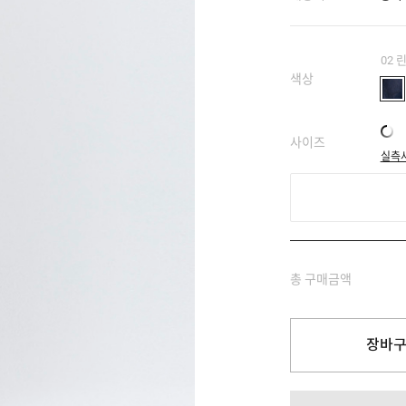
02 
색상
사이즈
실측
총 구매금액
장바구