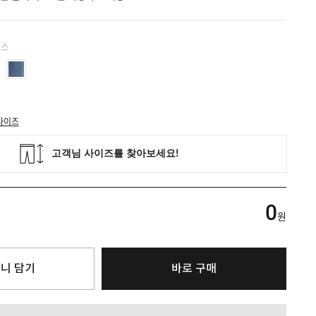
린스
사이즈
0
원
니 담기
바로 구매