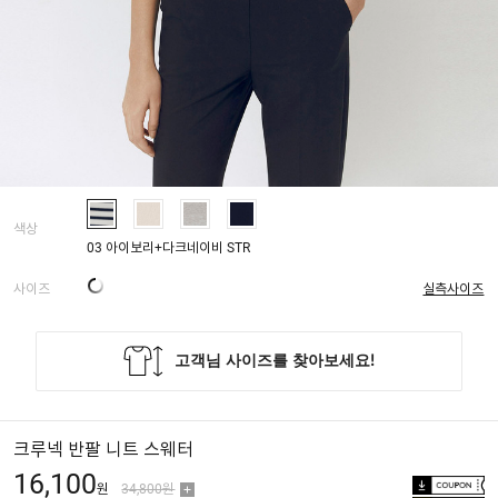
색상
03 아이보리+다크네이비 STR
사이즈
실측사이즈
크루넥 반팔 니트 스웨터
16,100
원
34,800원