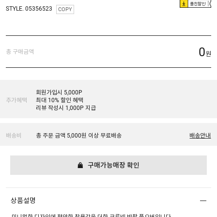
플친할인
STYLE. 05356523
COPY
0
총 구매금액
원
회원가입시 5,000P
추가혜택
최대 10% 할인 혜택
리뷰 작성시 1,000P 지급
배송비
총 주문 금액 5,000원 이상 무료배송
배송안내
구매가능매장 확인
상품설명
미니멀한 디자인에 편안한 착용감을 더한 크루넥 반팔 풀오버입니다.