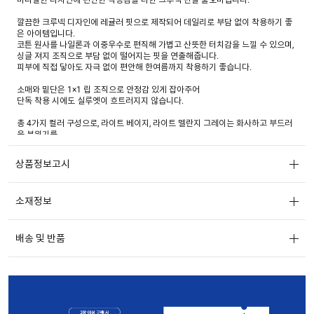
깔끔한 크루넥 디자인에 레귤러 핏으로 제작되어 데일리로 부담 없이 착용하기 좋
은 아이템입니다.
코튼 원사를 나일론과 이중우수로 편직해 가볍고 산뜻한 터치감을 느낄 수 있으며,
싱글 져지 조직으로 부담 없이 떨어지는 핏을 연출해줍니다.
피부에 직접 닿아도 자극 없이 편안해 한여름까지 착용하기 좋습니다.
소매와 밑단은 1×1 립 조직으로 안정감 있게 잡아주어
단독 착용 시에도 실루엣이 흐트러지지 않습니다.
총 4가지 컬러 구성으로, 라이트 베이지, 라이트 멜란지 그레이는 화사하고 부드러
운 분위기를,
스트라이프와 다크 네이비는 차분하고 데일리한 무드를 연출해 취향에 맞게 선택
하실 수 있도록 제안드립니다.
상품정보고시
다가오는 여름, 데님, 슬랙스, 스커트 등 다양한 하의와 매치해 활용도 높은 스타일
링이 가능합니다.
소재정보
배송 및 반품