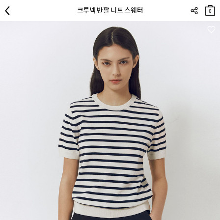
장바
크루넥 반팔 니트 스웨터
구니
0