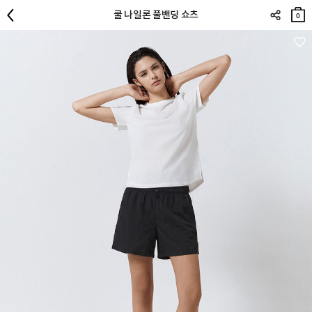
장바
쿨 나일론 풀밴딩 쇼츠
구니
0