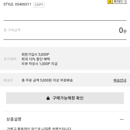
플친할인
STYLE. 05406511
COPY
0
총 구매금액
원
회원가입시 5,000P
추가혜택
최대 10% 할인 혜택
리뷰 작성시 1,000P 지급
배송비
총 주문 금액 5,000원 이상 무료배송
배송안내
구매가능매장 확인
상품설명
가볍고 활동적인 무드의 나일론 숏팬츠입니다.