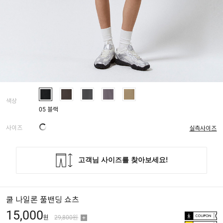
색상
05 블랙
사이즈
실측사이즈
쿨 나일론 풀밴딩 쇼츠
15,000
원
29,800원