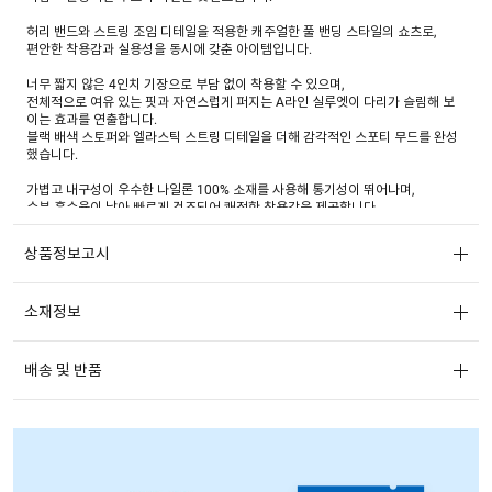
허리 밴드와 스트링 조임 디테일을 적용한 캐주얼한 풀 밴딩 스타일의 쇼츠로,
편안한 착용감과 실용성을 동시에 갖춘 아이템입니다.
너무 짧지 않은 4인치 기장으로 부담 없이 착용할 수 있으며,
전체적으로 여유 있는 핏과 자연스럽게 퍼지는 A라인 실루엣이 다리가 슬림해 보
이는 효과를 연출합니다.
블랙 배색 스토퍼와 엘라스틱 스트링 디테일을 더해 감각적인 스포티 무드를 완성
했습니다.
가볍고 내구성이 우수한 나일론 100% 소재를 사용해 통기성이 뛰어나며,
수분 흡수율이 낮아 빠르게 건조되어 쾌적한 착용감을 제공합니다.
또한 코튼 터치 후가공을 더해 스포티하면서도 캐주얼한 텍스처를 구현했습니다.
상품정보고시
동일 소재의 나일론 후드 집업 자켓(05-37-6508)과 세트 구성으로 셋업 연출이 가
능하며,
늦봄부터 여름 시즌까지 활용도가 높은 아이템입니다.
소재정보
티셔츠는 물론, 슬리브리스 톱, 아노락 등 다양한 상의와 매치해
캐주얼부터 스포티, 애슬레저 무드까지 폭넓은 스타일링이 가능합니다.
야외 활동은 물론 일상 착용까지 부담 없이 활용 가능한 데일리 쇼츠입니다.
배송 및 반품
※ 나일론 소재 특성상 고온 다림질은 주의해 주시기 바랍니다.
* 나일론 후드 집업 자켓(05-37-6508)과 세트