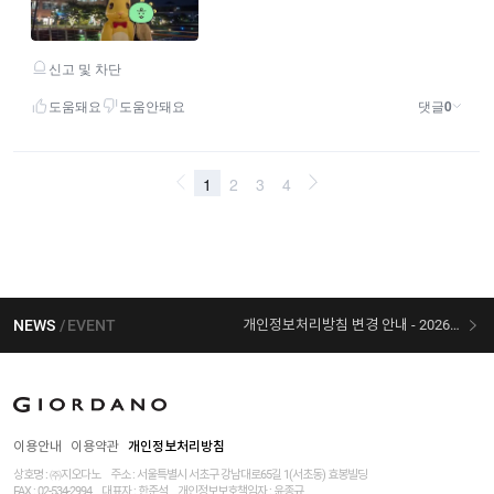
NEWS
EVENT
개인정보처리방침 변경 안내 - 2026/07/30 시행
[선착순 사은품] 지오다노 X 슈퍼마리오 콜라보
이용안내
이용약관
개인정보처리방침
상호명 : ㈜지오다노
주소 : 서울특별시 서초구 강남대로65길 1(서초동) 효봉빌딩
FAX : 02-534-2994
대표자 : 한준석
개인정보보호책임자 :
윤종규