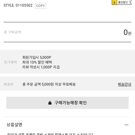
플친할인
STYLE. 01105502
COPY
0
총 구매금액
원
회원가입시 5,000P
추가혜택
최대 10% 할인 혜택
리뷰 작성시 1,000P 지급
배송비
총 주문 금액 5,000원 이상 무료배송
배송안내
구매가능매장 확인
상품설명
린넨과 코튼 포플린 혼방 소재의 릴렉스핏 이지 쇼츠입니다.