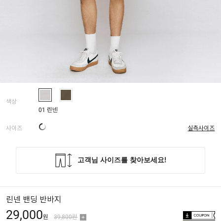
색상
01 린넨
사이즈
실측사이즈
린넨 밴딩 반바지
29,000
원
39,800원