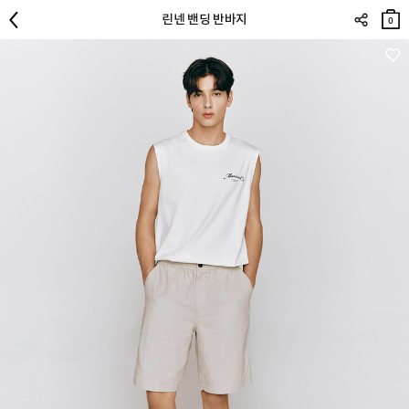
장바
린넨 밴딩 반바지
구니
0