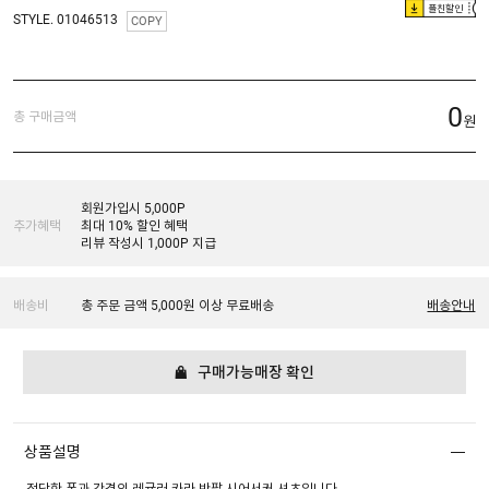
플친할인
STYLE. 01046513
COPY
0
총 구매금액
원
회원가입시 5,000P
추가혜택
최대 10% 할인 혜택
리뷰 작성시 1,000P 지급
배송비
총 주문 금액 5,000원 이상 무료배송
배송안내
구매가능매장 확인
상품설명
적당한 폭과 간격의 레귤러 카라 반팔 시어서커 셔츠입니다.