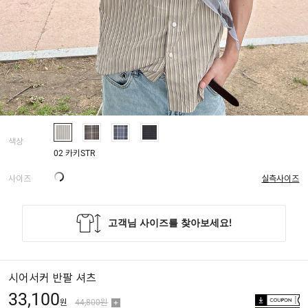
색상
02 카키STR
사이즈
실측사이즈
시어서커 반팔 셔츠
33,100
원
44,800원