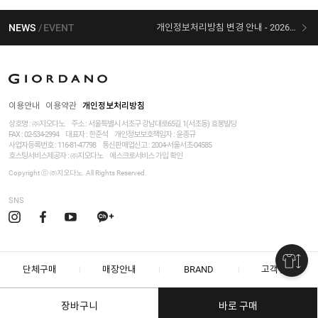
NEWS
EVENT
개인정보처리방침 변경 안내 - 2026/07/30 시행
[선착순 사은품] 지오다노 X 슈퍼마리오 콜라보
이용안내
이용약관
개인정보처리방침
상호명 : ㈜지오다노
주소 : 서울특별시 서초구 강남대로65길 1(서초동) 효봉빌딩
FAX : 02-534-2994
대표자 : 한준석
개인정보보호책임자 :
윤종규
사업자등록번호 :
116-81-47798
통신판매업신고 : 2004-서울서초-04585
호스팅서비스제공자 : ㈜지오다노
에스크로서비스 가입 확인
Copyright ⓒ ㈜지오다노. All Rights Reserved.
SNS
단체구매
매장안내
BRAND
고객센터
장바구니
바로 구매