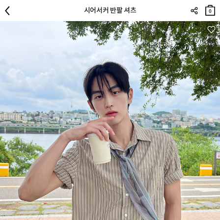
장바
시어서커 반팔 셔츠
구니
0