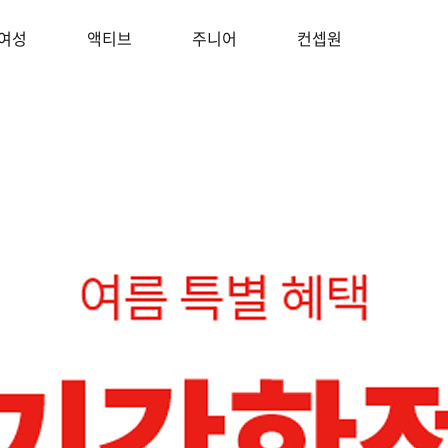
여성
액티브
주니어
컨셉원