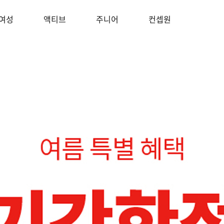
여성
액티브
주니어
컨셉원