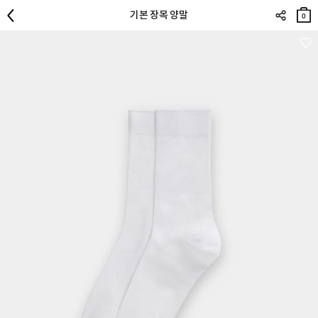
장바
기본 장목 양말
구니
0