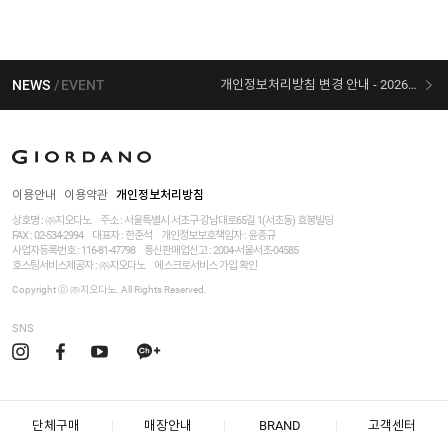
NEWS
EVENT
개인정보처리방침 변경 안내 - 2026/07/30 시행
[선착순 사은품] 지오다노 X 슈퍼마리오 콜라보
이용안내
이용약관
개인정보처리방침
상호명 : ㈜지오다노
주소 : 서울특별시 서초구 강남대로65길 1(서초동) 효봉빌딩
FAX : 02-534-2994
대표자 : 한준석
개인정보보호책임자 :
윤종규
사업자등록번호 :
116-81-47798
통신판매업신고 : 2004-서울서초-04585
호스팅서비스제공자 : ㈜지오다노
에스크로서비스 가입 확인
Copyright ⓒ ㈜지오다노. All Rights Reserved.
SNS
단체구매
매장안내
BRAND
고객센터