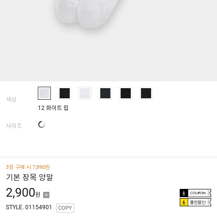
색상
12 화이트 립
사이즈
3장 구매 시 7,890원
기본 장목 양말
2,900
원
플친할인
STYLE. 01154901
COPY