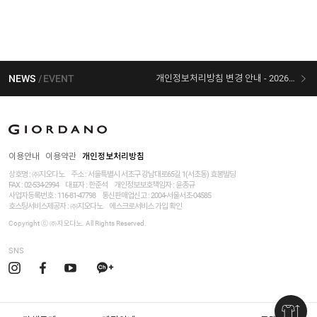
NEWS
EVENT
개인정보처리방침 변경 안내 - 2026/07/30 시행
[선착순 사은품] 지오다노 X 슈퍼마리오 콜라보
이용안내
이용약관
개인정보처리방침
상호명 : ㈜지오다노
주소 : 서울특별시 서초구 강남대로65길 1(서초동) 효봉빌딩
FAX : 02-534-2994
대표자 : 한준석
개인정보보호책임자 :
윤종규
사업자등록번호 :
116-81-47798
통신판매업신고 : 2004-서울서초-04585
호스팅서비스제공자 : ㈜지오다노
에스크로서비스 가입 확인
Copyright ⓒ ㈜지오다노. All Rights Reserved.
SNS