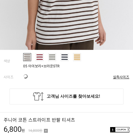
색상
05 아이보리+브라운STR
사이즈
실측사이즈
주니어 코튼 스트라이프 반팔 티셔츠
6,800
원
16,800원