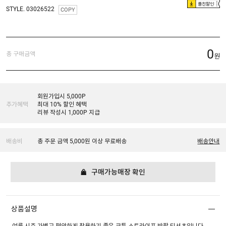
플친할인
STYLE. 03026522
COPY
0
총 구매금액
원
회원가입시 5,000P
추가혜택
최대 10% 할인 혜택
리뷰 작성시 1,000P 지급
배송비
총 주문 금액 5,000원 이상 무료배송
배송안내
구매가능매장 확인
상품설명
여름 시즌 가볍고 편안하게 착용하기 좋은 코튼 스트라이프 반팔 티셔츠입니다.