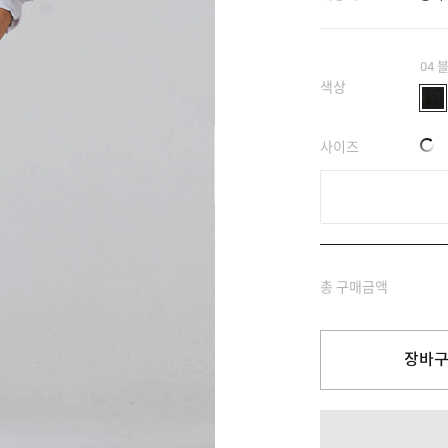
04 
색상
사이즈
총 구매금액
장바구