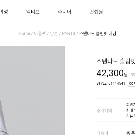
여성
액티브
주니어
컨셉원
Home
/
아울렛
/
남성
/
PANTS
/
스탠다드 슬림핏 데님
스탠다드 슬림핏
42,300
원
5
STYLE. 01114541
CO
회원가
추가혜택
최대 
리뷰 
배송비
총 주