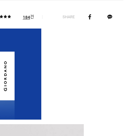
건
SHARE
184