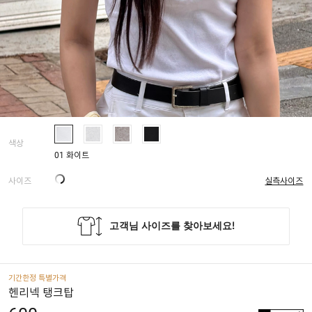
색상
01 화이트
사이즈
실측사이즈
기간한정 특별가격
헨리넥 탱크탑