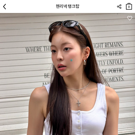
장바
헨리넥 탱크탑
구니
0