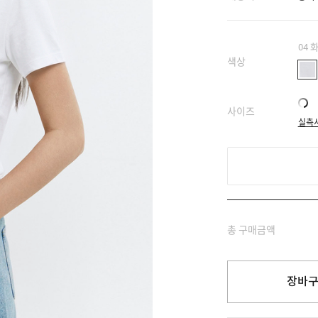
04 
색상
사이즈
실측
총 구매금액
장바구