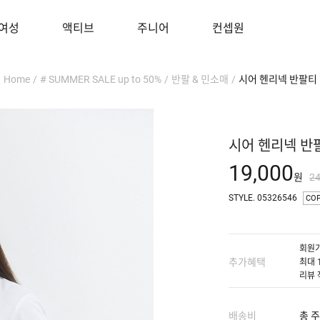
여성
액티브
주니어
컨셉원
Home
/
# SUMMER SALE up to 50%
/
반팔 & 민소매
/
시어 헨리넥 반팔티
시어 헨리넥 반
19,000
원
2
STYLE. 05326546
CO
회원가
추가혜택
최대 
리뷰 
배송비
총 주