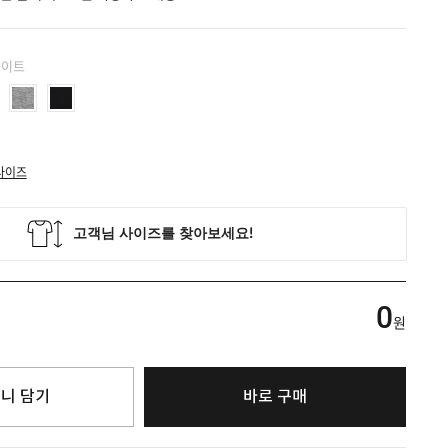
화이트
사이즈
0
원
니 담기
바로 구매