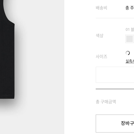
배송비
총 주
01 
색상
사이즈
실측
총 구매금액
장바구