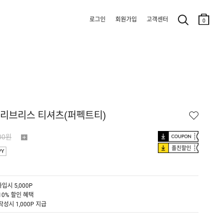
로그인
회원가입
고객센터
0
 슬리브리스 티셔츠(퍼펙트티)
00원
플친할인
PY
입시 5,000P
10% 할인 혜택
작성시 1,000P 지급