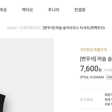
여성
액티브
주니어
컨셉원
Home
/
단체주문안내
/
[변우석] 머슬 슬리브리스 티셔츠(퍼펙트티)
기간한정 특별가격
[변우석] 머슬
7,600
원
11,8
STYLE. 01026543
CO
회원가
추가혜택
최대 
리뷰 