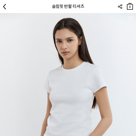
장바
슬림핏 반팔 티셔츠
구니
0