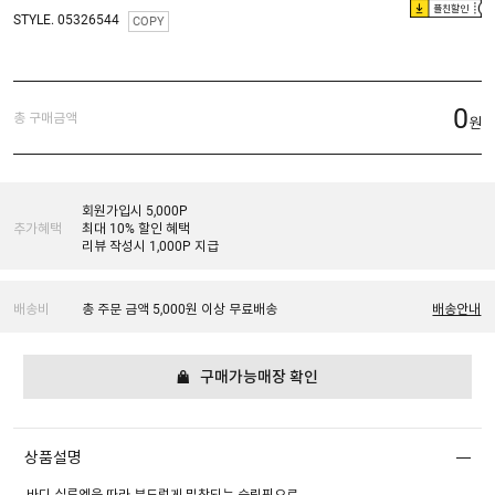
플친할인
STYLE. 05326544
COPY
0
총 구매금액
원
회원가입시 5,000P
추가혜택
최대 10% 할인 혜택
리뷰 작성시 1,000P 지급
배송비
총 주문 금액 5,000원 이상 무료배송
배송안내
구매가능매장 확인
상품설명
바디 실루엣을 따라 부드럽게 밀착되는 슬림핏으로