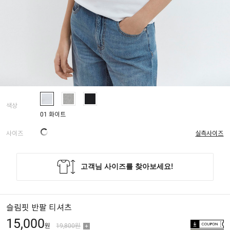
색상
01 화이트
사이즈
실측사이즈
슬림핏 반팔 티셔츠
15,000
원
19,800원