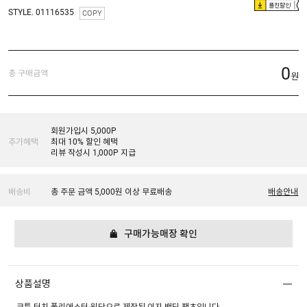
플친할인
STYLE. 01116535
COPY
0
총 구매금액
원
회원가입시 5,000P
추가혜택
최대 10% 할인 혜택
리뷰 작성시 1,000P 지급
배송비
총 주문 금액 5,000원 이상 무료배송
배송안내
구매가능매장 확인
상품설명
코튼 터치 폴리에스터 원단으로 제작된 이지 밴딩 팬츠입니다.