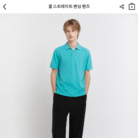
장바
쿨 스트레이트 밴딩 팬츠
구니
0