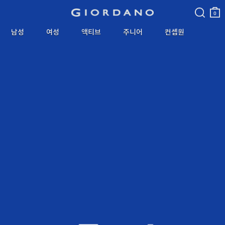
검색
장바
구니
0
남성
여성
액티브
주니어
컨셉원