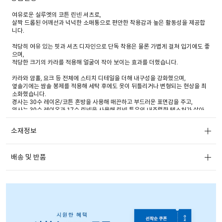
여유로운 실루엣의 코튼 린넨 셔츠로,
살짝 드롭된 어깨선과 넉넉한 소매통으로 편안한 착용감과 높은 활동성을 제공합
니다.
적당히 여유 있는 핏과 셔츠 디자인으로 단독 착용은 물론 가볍게 걸쳐 입기에도 좋
으며,
적당한 크기의 카라를 적용해 얼굴이 작아 보이는 효과를 더했습니다.
카라와 암홀, 요크 등 전체에 스티치 디테일을 더해 내구성을 강화했으며,
옆솔기에는 쌈솔 봉제를 적용해 세탁 후에도 옷이 뒤틀리거나 변형되는 현상을 최
소화했습니다.
경사는 30수 레이온/코튼 혼방을 사용해 매끈하고 부드러운 표면감을 주고,
위사는 30수 레이온과 17수 린넨을 사용해 린넨 특유의 내추럴한 텍스처가 살아
있는 원단을 사용했습니다.
소재정보
비스코스가 블렌드 되어 린넨의 거친 느낌을 완화하고
코튼 혼방으로 전체적으로 가볍고 시원하면서도 부드러운 착용감을 완성했습니다.
배송 및 반품
화이트를 비롯해 블루 무드의 솔리드와 스트라이프, 베이지·핑크·그린 계열 등 다양
한 컬러로 구성해
봄부터 여름까지 다양한 하의와 코디가 가능합니다.