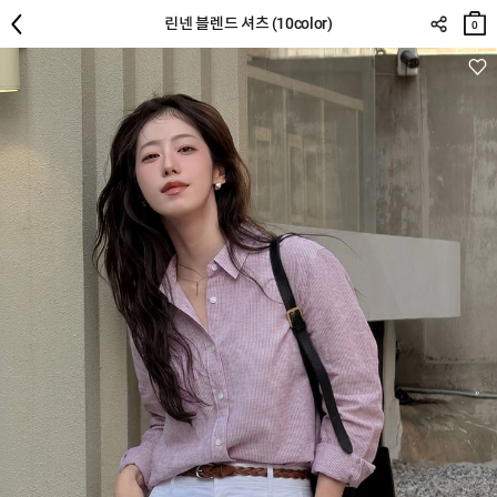
장바
린넨 블렌드 셔츠 (10color)
구니
0