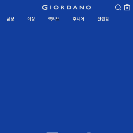
검색
장바
구니
0
남성
여성
액티브
주니어
컨셉원