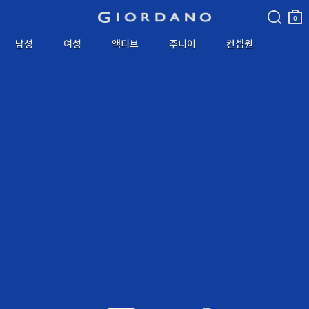
검색
장바
구니
0
남성
여성
액티브
주니어
컨셉원