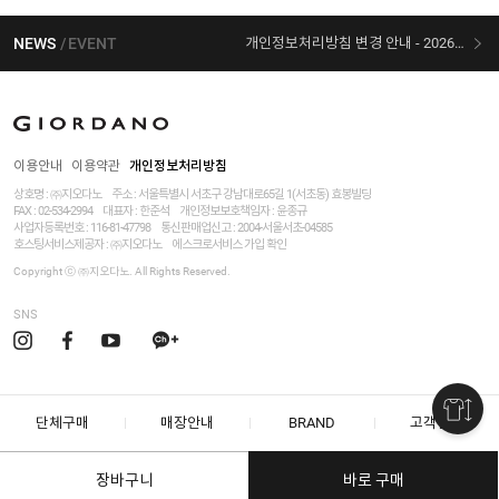
NEWS
EVENT
개인정보처리방침 변경 안내 - 2026/07/30 시행
[선착순 사은품] 지오다노 X 슈퍼마리오 콜라보
이용안내
이용약관
개인정보처리방침
상호명 : ㈜지오다노
주소 : 서울특별시 서초구 강남대로65길 1(서초동) 효봉빌딩
FAX : 02-534-2994
대표자 : 한준석
개인정보보호책임자 :
윤종규
사업자등록번호 :
116-81-47798
통신판매업신고 : 2004-서울서초-04585
호스팅서비스제공자 : ㈜지오다노
에스크로서비스 가입 확인
Copyright ⓒ ㈜지오다노. All Rights Reserved.
SNS
단체구매
매장안내
BRAND
고객센터
장바구니
바로 구매