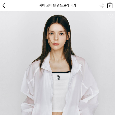
장바
시어 오버핏 윈드브레이커
구니
0