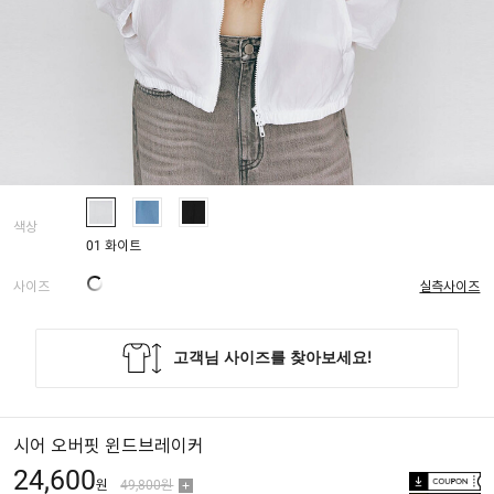
색상
01 화이트
사이즈
실측사이즈
시어 오버핏 윈드브레이커
24,600
원
49,800원